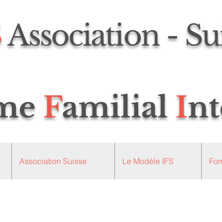
S
Association - Su
ème
F
amilial
I
nt
Association Suisse
Le Modèle IFS
For