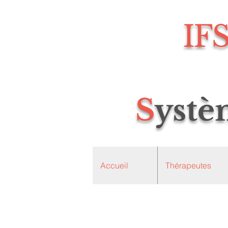
IF
S
yst
Accueil
Thérapeutes