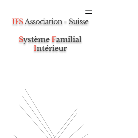
IFS
Association - Suisse
S
ystème
F
amilial
I
ntérieur