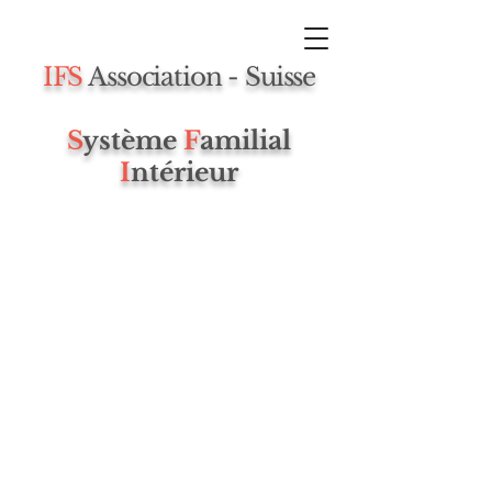
IFS
Association - Suisse
S
ystème
F
amilial
I
ntérieur